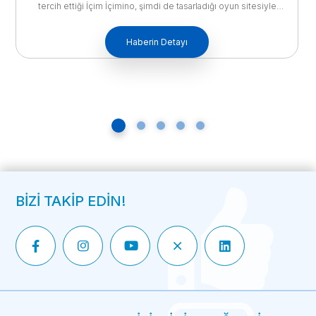
Ak Gıda- İçim Süt, İçim Süzme Yoğurt’un yeni reklam filmiyle
tüketicileri rengarenk mezelerle dolu sofralara taşıyor.
Mullenlowe İstanbul imzalı reklam filminde İçim Süzme Yoğurt
ile pratik bir şekilde hazırlanan mezeler, sevdiklerimiz ile pozitif
Haberin Detayı
anların geçirildiği kalabalık sofraları renklendiriyor. Türkiye’nin en
fazla süt ve süt ürünleri üretimini gerçekleştiren ve 6 fabrikasıyla
sektörün en büyük üreticisi olan […]
BİZİ TAKİP EDİN!