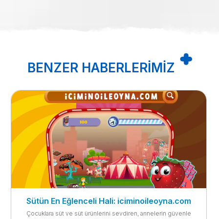
BENZER HABERLERIMIZ
Ak Gıda- İçim Süt, İçim Süzme Yoğurt’un yeni
reklam filmi