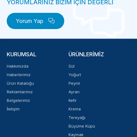
YORUMLARINIZ BİZİM İÇİN DEĞERLİ
Yorum Yap
KURUMSAL
ÜRÜNLERIMIZ
Hakkımızda
Süt
Haberlerimiz
Yoğurt
Ürün Kataloğu
Peynir
Reklamlarımız
Ayran
Belgelerimiz
Kefir
İletişim
Krema
Tereyağı
Büyüme Küpü
Kaymak