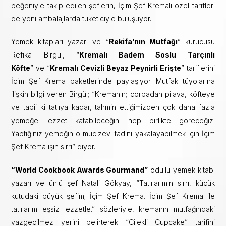
beğeniyle takip edilen şeflerin, İçim Şef Kremalı özel tarifleri
de yeni ambalajlarda tüketiciyle buluşuyor.
Yemek kitapları yazarı ve “
Rekifa’nın Mutfağı
” kurucusu
Refika Birgül, “
Kremalı Badem Soslu Tarçınlı
Köfte
” ve “
Kremalı Cevizli Beyaz Peynirli Erişte
” tariflerini
İçim Şef Krema paketlerinde paylaşıyor. Mutfak tüyolarına
ilişkin bilgi veren Birgül; “Kremanın; çorbadan pilava, köfteye
ve tabii ki tatlıya kadar, tahmin ettiğimizden çok daha fazla
yemeğe lezzet katabileceğini hep birlikte göreceğiz.
Yaptığınız yemeğin o mucizevi tadını yakalayabilmek için İçim
Şef Krema işin sırrı” diyor.
“World Cookbook Awards Gourmand”
ödüllü yemek kitabı
yazarı ve ünlü şef Natali Gökyay, “Tatlılarımın sırrı, küçük
kutudaki büyük şefim; İçim Şef Krema. İçim Şef Krema ile
tatlılarım eşsiz lezzetle.” sözleriyle, kremanın mutfağındaki
vazgeçilmez yerini belirterek “Çilekli Cupcake” tarifini