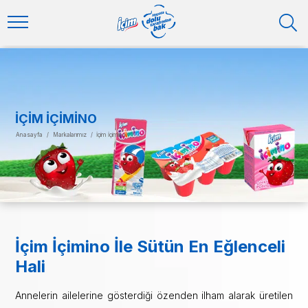
İÇIM İÇIMINO
Anasayfa
/
Markalarımız
/
İçim İçimino
İçim İçimino İle Sütün En Eğlenceli
Hali
Annelerin ailelerine gösterdiği özenden ilham alarak üretilen