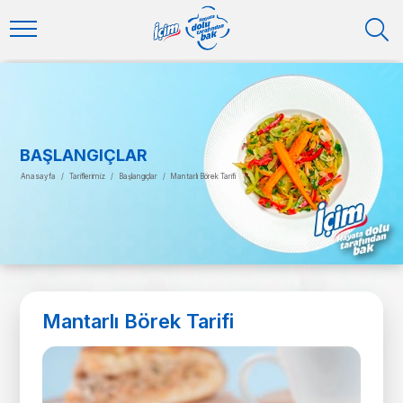
BAŞLANGIÇLAR
Anasayfa
/
Tariflerimiz
/
Başlangıçlar
/
Mantarlı Börek Tarifi
Mantarlı Börek Tarifi