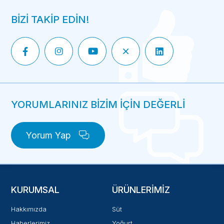
BİZİ TAKİP EDİN!
YORUMLARINIZ BİZİM İÇİN DEĞERLİ
Yorum Yap
KURUMSAL
ÜRÜNLERIMIZ
Hakkımızda
Süt
Haberlerimiz
Yoğurt