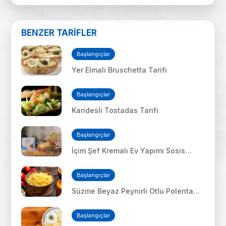
BENZER TARİFLER
Başlangıçlar
Yer Elmalı Bruschetta Tarifi
Başlangıçlar
Karidesli Tostadas Tarifi
Başlangıçlar
İçim Şef Kremalı Ev Yapımı Sosis
Sandviç
Başlangıçlar
Süzme Beyaz Peynirli Otlu Polenta
Tarifi
Başlangıçlar