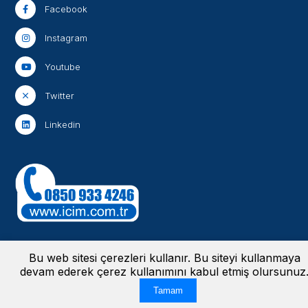
Facebook
Instagram
Youtube
Twitter
Linkedin
Bu web sitesi çerezleri kullanır. Bu siteyi kullanmaya
devam ederek çerez kullanımını kabul etmiş olursunuz
Aydınlatma Metinleri
-
Bilgi Güvenliği Politikası
-
Bilgi Toplumu Hizmetleri
-
Kişisel Verileri Koruma Kanunu
© 2024 İçim | Tüm hakları saklıdır. Bu
Tamam
web sitesi
tarafından yapılmıştır.