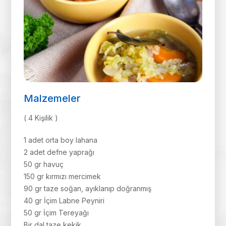
Malzemeler
( 4 Kişilik )
1 adet orta boy lahana
2 adet defne yaprağı
50 gr havuç
150 gr kırmızı mercimek
90 gr taze soğan, ayıklanıp doğranmış
40 gr İçim Labne Peyniri
50 gr İçim Tereyağı
Bir dal taze kekik