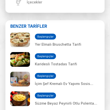
İçecekler
BENZER TARİFLER
Başlangıçlar
Yer Elmalı Bruschetta Tarifi
Başlangıçlar
Karidesli Tostadas Tarifi
Başlangıçlar
İçim Şef Kremalı Ev Yapımı Sosis
Sandviç
Başlangıçlar
Süzme Beyaz Peynirli Otlu Polenta
Tarifi