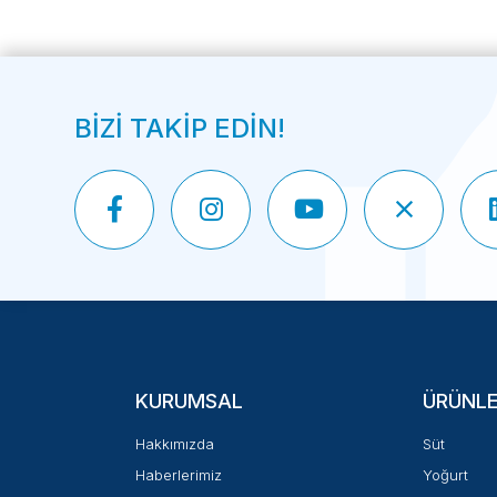
BİZİ TAKİP EDİN!
KURUMSAL
ÜRÜNLE
Hakkımızda
Süt
Haberlerimiz
Yoğurt