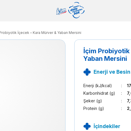
Probiyotik İçecek – Kara Mürver & Yaban Mersini
İçim Probiyotik
Yaban Mersini
Enerji ve Besin
Enerji (kJ/kcal)
:
1
Karbonhidrat (g)
:
7
Şeker (g)
:
7,
Protein (g)
:
2
İçindekiler