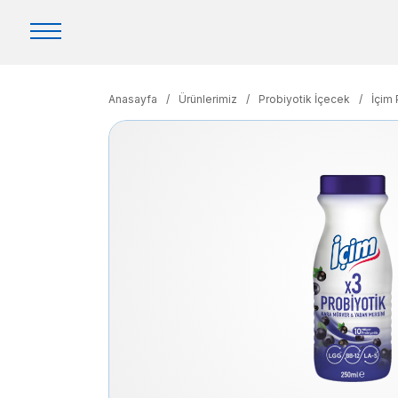
Anasayfa
/
Ürünlerimiz
/
Probiyotik İçecek
/
İçim 