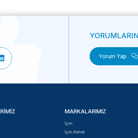
YORUMLARINI
Yorum Yap
RIMIZ
MARKALARIMIZ
İçim
İçim Rahat