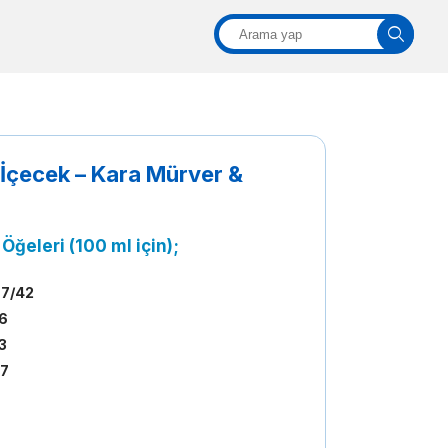
 İçecek – Kara Mürver &
 Öğeleri (100 ml için);
77/42
,6
3
,7