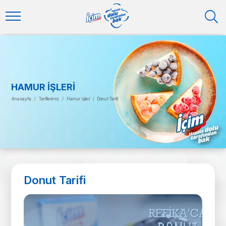
HAMUR İŞLERI
Anasayfa
/
Tariflerimiz
/
Hamur İşleri
/
Donut Tarifi
Donut Tarifi