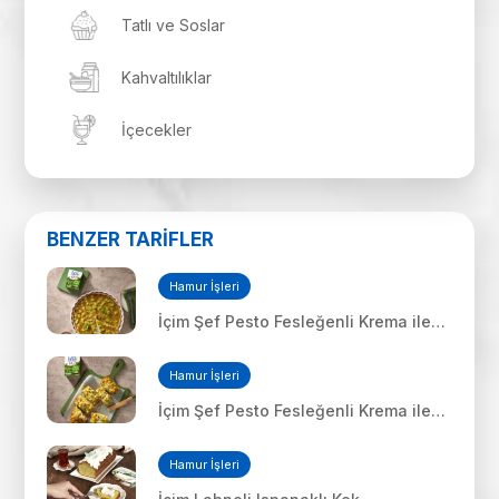
Tatlı ve Soslar
Kahvaltılıklar
İçecekler
BENZER TARİFLER
Hamur İşleri
İçim Şef Pesto Fesleğenli Krema ile
Kiş
Hamur İşleri
İçim Şef Pesto Fesleğenli Krema ile
Mozerellalı Kaşarlı Ekmek
Hamur İşleri