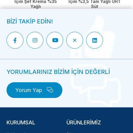
İçim %3,5 Tam Yağlı UHT
İçim Şef Krema %35
İ
Süt
Yağlı
BİZİ TAKİP EDİN!
YORUMLARINIZ BİZİM İÇİN DEĞERLİ
Yorum Yap
KURUMSAL
ÜRÜNLERIMIZ