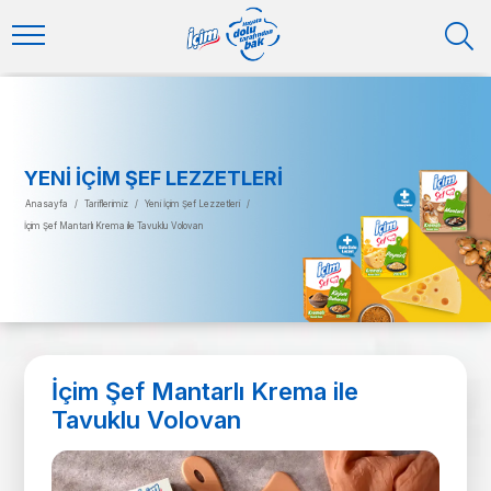
YENI İÇIM ŞEF LEZZETLERI
Anasayfa
/
Tariflerimiz
/
Yeni İçim Şef Lezzetleri
/
İçim Şef Mantarlı Krema ile Tavuklu Volovan
İçim Şef Mantarlı Krema ile
Tavuklu Volovan