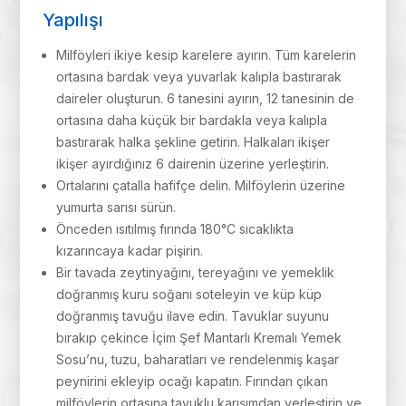
Yapılışı
Milföyleri ikiye kesip karelere ayırın. Tüm karelerin
ortasına bardak veya yuvarlak kalıpla bastırarak
daireler oluşturun. 6 tanesini ayırın, 12 tanesinin de
ortasına daha küçük bir bardakla veya kalıpla
bastırarak halka şekline getirin. Halkaları ikişer
ikişer ayırdığınız 6 dairenin üzerine yerleştirin.
Ortalarını çatalla hafifçe delin. Milföylerin üzerine
yumurta sarısı sürün.
Önceden ısıtılmış fırında 180°C sıcaklıkta
kızarıncaya kadar pişirin.
Bir tavada zeytinyağını, tereyağını ve yemeklik
doğranmış kuru soğanı soteleyin ve küp küp
doğranmış tavuğu ilave edin. Tavuklar suyunu
bırakıp çekince İçim Şef Mantarlı Kremalı Yemek
Sosu’nu, tuzu, baharatları ve rendelenmiş kaşar
peynirini ekleyip ocağı kapatın. Fırından çıkan
milföylerin ortasına tavuklu karışımdan yerleştirin ve