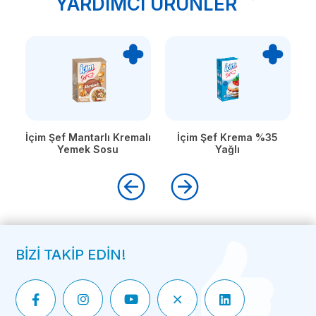
YARDIMCI ÜRÜNLER
alı
İçim Şef Krema %35
İçim Kaşar Peyniri
İ
Yağlı
BİZİ TAKİP EDİN!