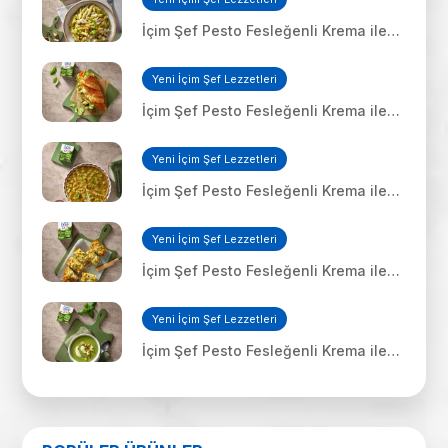
İçim Şef Pesto Fesleğenli Krema ile
Penne Makarna
Yeni İçim Şef Lezzetleri
İçim Şef Pesto Fesleğenli Krema ile
Tavuklu Sandviç
Yeni İçim Şef Lezzetleri
İçim Şef Pesto Fesleğenli Krema ile
Kiş
Yeni İçim Şef Lezzetleri
İçim Şef Pesto Fesleğenli Krema ile
Mozerellalı Kaşarlı Ekmek
Yeni İçim Şef Lezzetleri
İçim Şef Pesto Fesleğenli Krema ile
Brokoli Çorbası