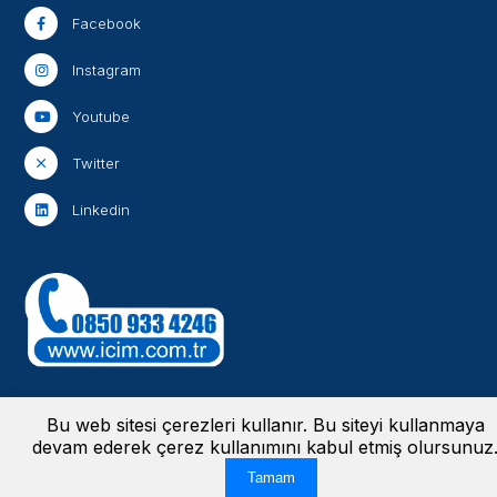
Facebook
Instagram
Youtube
Twitter
Linkedin
Bu web sitesi çerezleri kullanır. Bu siteyi kullanmaya
devam ederek çerez kullanımını kabul etmiş olursunuz
Aydınlatma Metinleri
-
Bilgi Güvenliği Politikası
-
Bilgi Toplumu Hizmetleri
-
Kişisel Verileri Koruma Kanunu
© 2024 İçim | Tüm hakları saklıdır. Bu
Tamam
web sitesi
tarafından yapılmıştır.