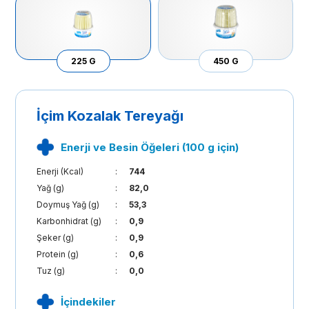
225 G
450 G
İçim Kozalak Tereyağı
Enerji ve Besin Öğeleri (100 g için)
Enerji (Kcal)
:
744
Yağ (g)
:
82,0
Doymuş Yağ (g)
:
53,3
Karbonhidrat (g)
:
0,9
Şeker (g)
:
0,9
Protein (g)
:
0,6
Tuz (g)
:
0,0
İçindekiler