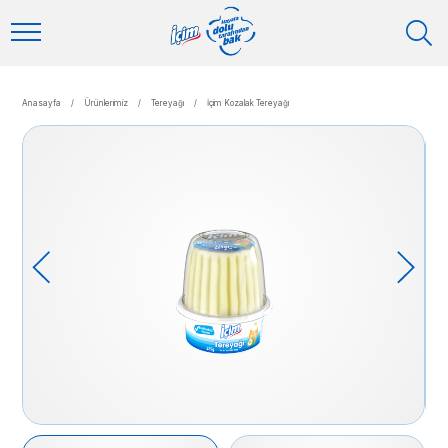
Anasayfa
/
Ürünlerimiz
/
Tereyağı
/
İçim Kozalak Tereyağı