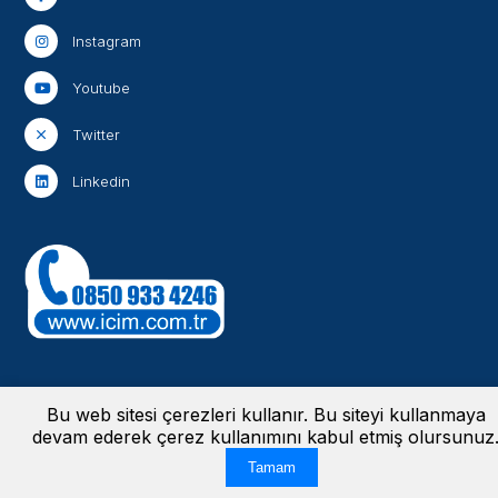
Instagram
Youtube
Twitter
Linkedin
Bu web sitesi çerezleri kullanır. Bu siteyi kullanmaya
Aydınlatma Metinleri
-
Bilgi Güvenliği Politikası
-
Bilgi Toplumu Hizmetleri
devam ederek çerez kullanımını kabul etmiş olursunuz
-
Kişisel Verileri Koruma Kanunu
© 2024 İçim | Tüm hakları saklıdır. Bu
web sitesi
tarafından yapılmıştır.
Tamam