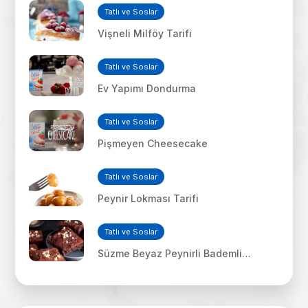
Tatlı ve Soslar
Vişneli Milföy Tarifi
Tatlı ve Soslar
Ev Yapımı Dondurma
Tatlı ve Soslar
Pişmeyen Cheesecake
Tatlı ve Soslar
Peynir Lokması Tarifi
Tatlı ve Soslar
Süzme Beyaz Peynirli Bademli
Çikolatalı Kek Tarifi