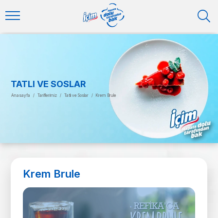
TATLI VE SOSLAR
Anasayfa
/
Tariflerimiz
/
Tatlı ve Soslar
/
Krem Brule
Krem Brule