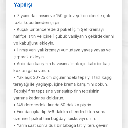
Yapılışı
• 7 yumurta sarısını ve 150 gr toz şekeri elinizle çok
fazla köpürtmeden çırpın.
• Küçük bir tencerede 3 paket İçim Şef Kremayı
hafifçe ısıtın ve içine 1 çubuk vanilyanın çekirdeklerini
ve kabuğunu ekleyin.
• Ilınmış vanilyalı kremayı yumurtaya yavaş yavaş ve
çırparak ekleyin.
• Ardından karışımın havasını almak için kabı bir kaç
kez tezgaha vurun.
• Yaklaşık 30×25 cm ölçülerindeki tepsiyi 1 tatlı kaşığı
tereyağı ile yağlayıp, içine krema karışımını dökün.
Tepsiyi fırın tepsisine yerleştirip fırın tepsisinin
yarısına kadar su doldurun.
• 145 derecedeki fırında 50 dakika pişirin.
• Fırından çıkartıp 5-6 dakika dilendirdikten sonra
üzerine 1 paket tam buğdaylı bisküviyi dizin.
• Yarım saat sonra düz bir tabağa tatlıyı ters çevirin