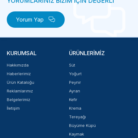
YORUMLARINIZ BİZİM İÇİN DEĞERLİ
Yorum Yap
KURUMSAL
ÜRÜNLERIMIZ
Hakkımızda
Süt
Haberlerimiz
Yoğurt
Ürün Kataloğu
Peynir
Reklamlarımız
Ayran
Belgelerimiz
Kefir
İletişim
Krema
Tereyağı
Büyüme Küpü
Kaymak