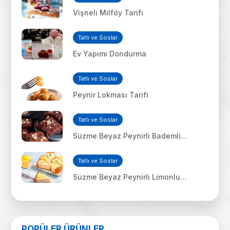
Vişneli Milföy Tarifi
Tatlı ve Soslar
Ev Yapımı Dondurma
Tatlı ve Soslar
Peynir Lokması Tarifi
Tatlı ve Soslar
Süzme Beyaz Peynirli Bademli
Çikolatalı Kek Tarifi
Tatlı ve Soslar
Süzme Beyaz Peynirli Limonlu
Cheese Kek Tarifi
POPÜLER ÜRÜNLER