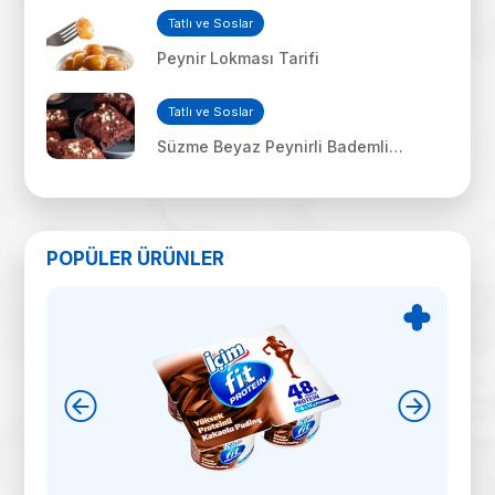
Tatlı ve Soslar
Peynir Lokması Tarifi
Tatlı ve Soslar
Süzme Beyaz Peynirli Bademli
Çikolatalı Kek Tarifi
POPÜLER ÜRÜNLER