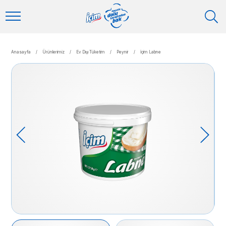
Anasayfa
/
Ürünlerimiz
/
Ev Dışı Tüketim
/
Peynir
/
İçim Labne