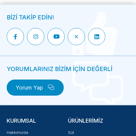
BİZİ TAKİP EDİN!
YORUMLARINIZ BİZİM İÇİN DEĞERLİ
Yorum Yap
KURUMSAL
ÜRÜNLERIMIZ
Hakkımızda
Süt