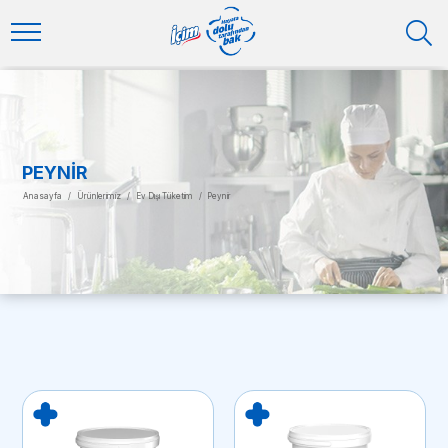
PEYNIR
Anasayfa
/
Ürünlerimiz
/
Ev Dışı Tüketim
/
Peynir