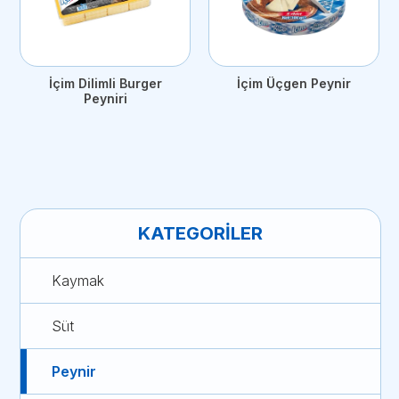
İçim Dilimli Burger
İçim Üçgen Peynir
Peyniri
KATEGORILER
Kaymak
Süt
Peynir