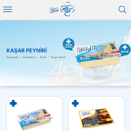
KAŞAR PEYNIRI
Anasayfa
/
Ürünlerimiz
/
Peynir
/
Kaşar Peyniri