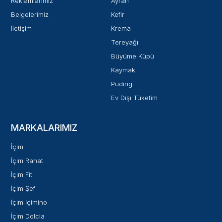
Reklamlarımız
Ayran
Belgelerimiz
Kefir
İletişim
Krema
Tereyağı
Büyüme Küpü
Kaymak
Puding
Ev Dışı Tüketim
MARKALARIMIZ
İçim
İçim Rahat
İçim Fit
İçim Şef
İçim İçimino
İçim Dolcia