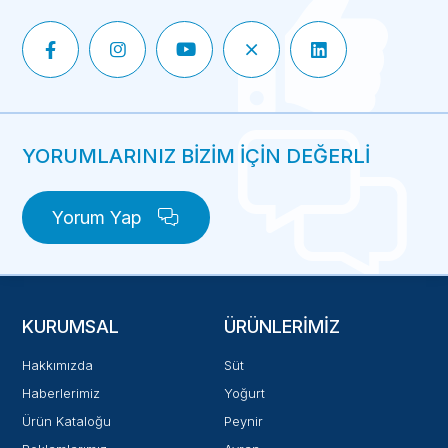
YORUMLARINIZ BİZİM İÇİN DEĞERLİ
Yorum Yap
KURUMSAL
ÜRÜNLERIMIZ
Hakkımızda
Süt
Haberlerimiz
Yoğurt
Ürün Kataloğu
Peynir