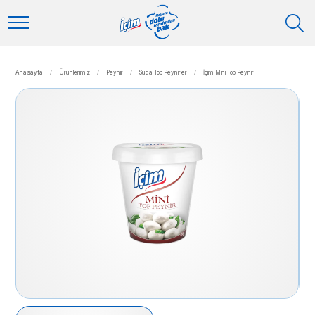
Anasayfa
/
Ürünlerimiz
/
Peynir
/
Suda Top Peynirler
/
İçim Mini Top Peynir