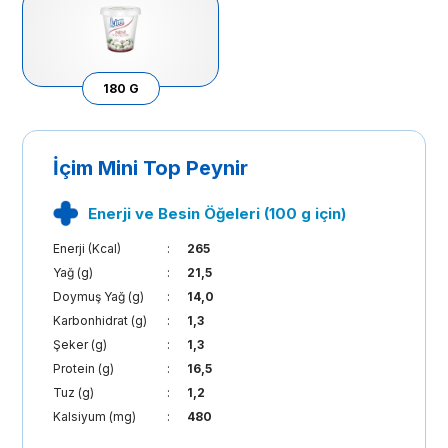
180 G
İçim Mini Top Peynir
Enerji ve Besin Öğeleri (100 g için)
Enerji (Kcal)
:
265
Yağ (g)
:
21,5
Doymuş Yağ (g)
:
14,0
Karbonhidrat (g)
:
1,3
Şeker (g)
:
1,3
Protein (g)
:
16,5
Tuz (g)
:
1,2
Kalsiyum (mg)
:
480