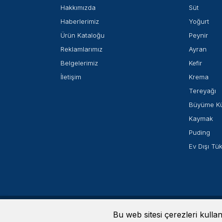
Hakkımızda
Süt
Haberlerimiz
Yoğurt
Ürün Kataloğu
Peynir
Reklamlarımız
Ayran
Belgelerimiz
Kefir
İletişim
Krema
Tereyağı
Büyüme K
Kaymak
Puding
Ev Dışı Tü
Aydınlatma Metinleri
-
Bilgi Güvenliği Politikası
-
Bilgi Top
Bu web sitesi çerezleri kull