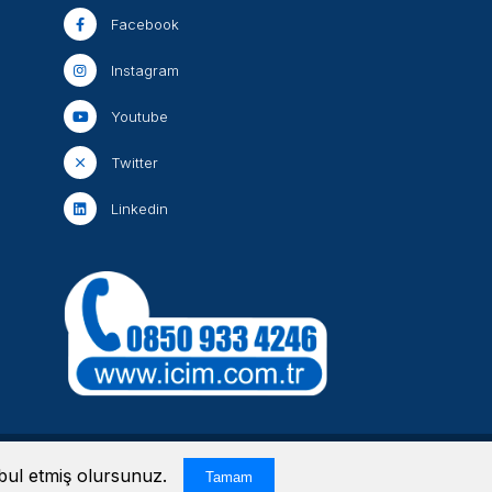
Facebook
Instagram
Youtube
Twitter
Linkedin
ı saklıdır. Bu web sitesi
tarafından yapılmıştır.
abul etmiş olursunuz.
Tamam