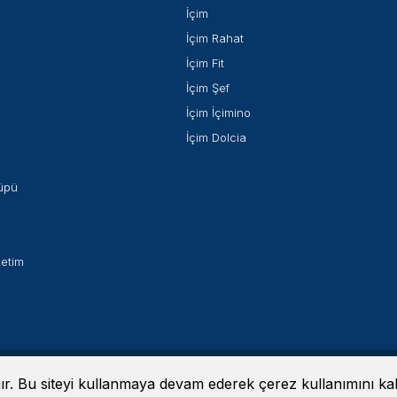
İçim
İçim Rahat
İçim Fit
İçim Şef
İçim İçimino
İçim Dolcia
üpü
ketim
lumu Hizmetleri
-
Kişisel Verileri Koruma Kanunu
© 2024 İçim | Tüm haklar
anır. Bu siteyi kullanmaya devam ederek çerez kullanımını k