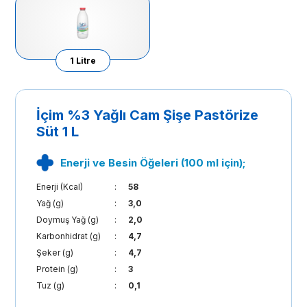
1 Litre
İçim %3 Yağlı Cam Şişe Pastörize
Süt 1 L
Enerji ve Besin Öğeleri (100 ml için);
Enerji (Kcal)
:
58
Yağ (g)
:
3,0
Doymuş Yağ (g)
:
2,0
Karbonhidrat (g)
:
4,7
Şeker (g)
:
4,7
Protein (g)
:
3
Tuz (g)
:
0,1