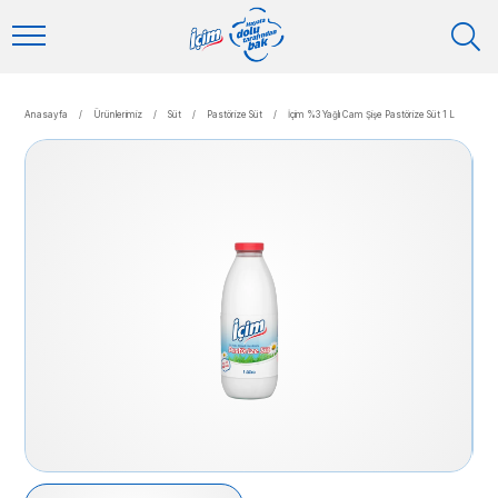
Anasayfa
/
Ürünlerimiz
/
Süt
/
Pastörize Süt
/
İçim %3 Yağlı Cam Şişe Pastörize Süt 1 L